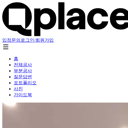
입점문의
로그인/회원가입
홈
전체공사
부분공사
질문답변
포트폴리오
사진
가이드북