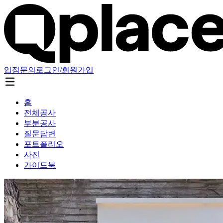
입점문의
로그인/회원가입
홈
전체공사
부분공사
질문답변
포트폴리오
사진
가이드북