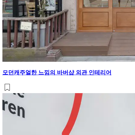
모던캐주얼한 느낌의 바버샵 외관 인테리어