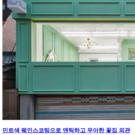
민트색 웨인스코팅으로 앤틱하고 우아한 꽃집 외관