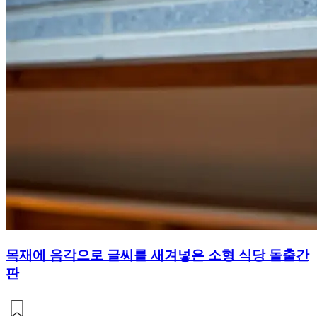
목재에 음각으로 글씨를 새겨넣은 소형 식당 돌출간
판