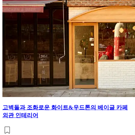
고벽돌과 조화로운 화이트&우드톤의 베이글 카페
외관 인테리어