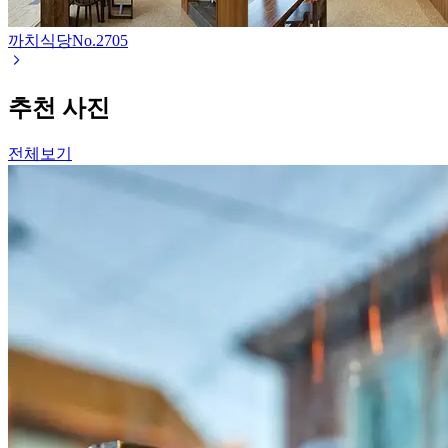
까치식당
No.
2705
추천 사진
전체보기