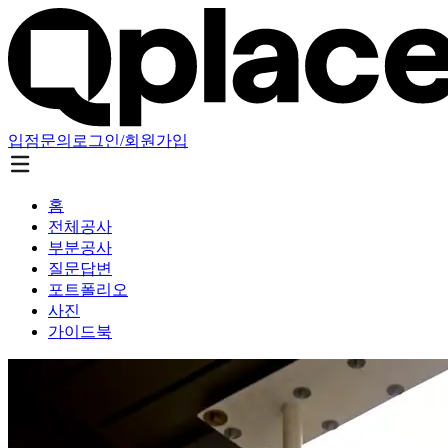
입점문의
로그인/회원가입
홈
전체공사
부분공사
질문답변
포트폴리오
사진
가이드북