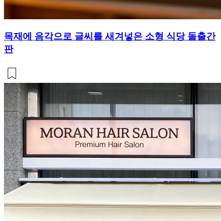
목재에 음각으로 글씨를 새겨넣은 소형 식당 돌출간
판