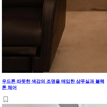
우드톤 따뜻한 색감의 조명을 매입한 샴푸실과 블랙
톤 체어