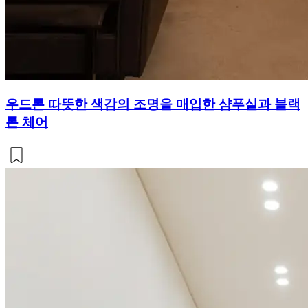
우드톤 따뜻한 색감의 조명을 매입한 샴푸실과 블랙
톤 체어