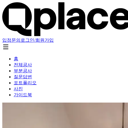
입점문의
로그인/회원가입
홈
전체공사
부분공사
질문답변
포트폴리오
사진
가이드북