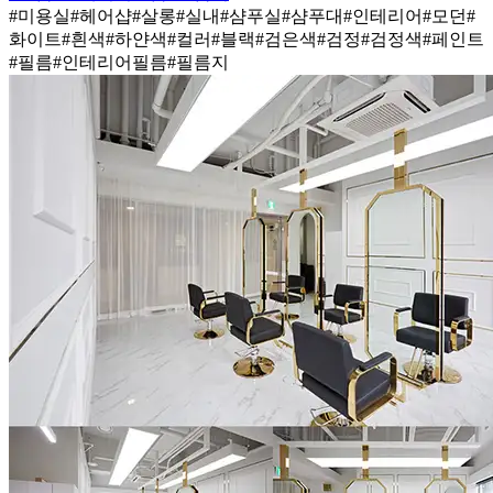
#미용실
#헤어샵
#살롱
#실내
#샴푸실
#샴푸대
#인테리어
#모던
#
화이트
#흰색
#하얀색
#컬러
#블랙
#검은색
#검정
#검정색
#페인트
#필름
#인테리어필름
#필름지