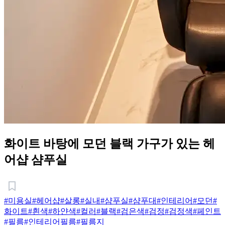
화이트 바탕에 모던 블랙 가구가 있는 헤
어샵 샴푸실
#미용실
#헤어샵
#살롱
#실내
#샴푸실
#샴푸대
#인테리어
#모던
#
화이트
#흰색
#하얀색
#컬러
#블랙
#검은색
#검정
#검정색
#페인트
#필름
#인테리어필름
#필름지