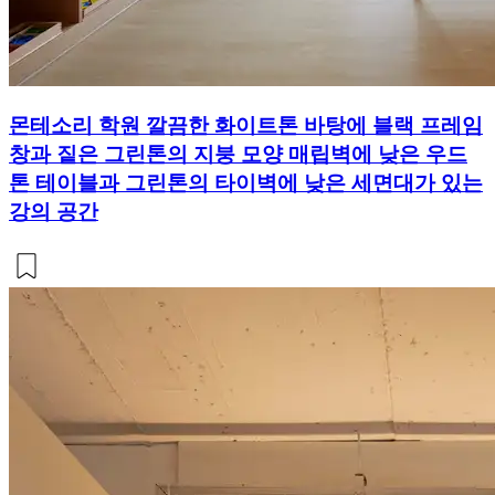
몬테소리 학원 깔끔한 화이트톤 바탕에 블랙 프레임
창과 짙은 그린톤의 지붕 모양 매립벽에 낮은 우드
톤 테이블과 그린톤의 타이벽에 낮은 세면대가 있는
강의 공간