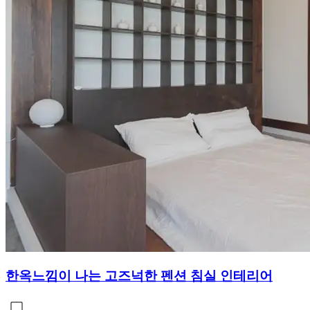
한옥느낌이 나는 고즈넉한 펜션 침실 인테리어