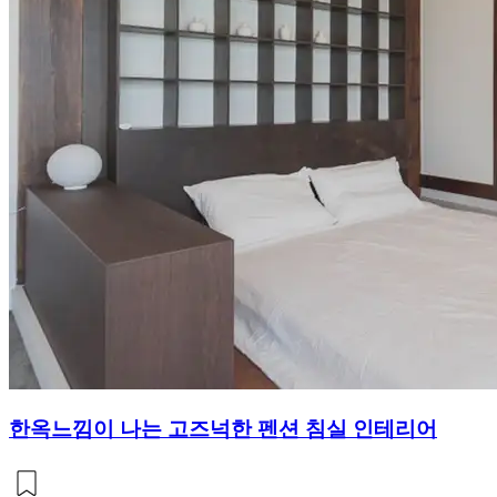
한옥느낌이 나는 고즈넉한 펜션 침실 인테리어