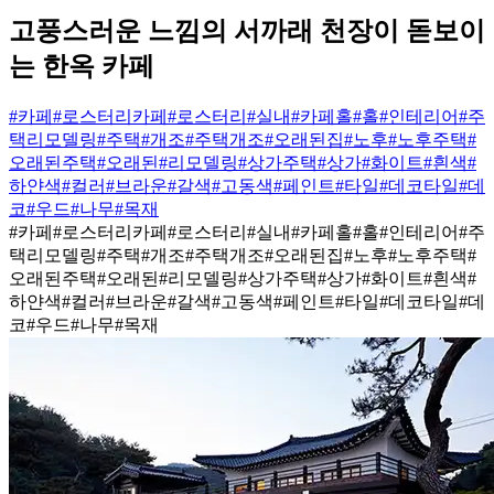
고풍스러운 느낌의 서까래 천장이 돋보이
는 한옥 카페
#카페
#로스터리카페
#로스터리
#실내
#카페홀
#홀
#인테리어
#주
택리모델링
#주택
#개조
#주택개조
#오래된집
#노후
#노후주택
#
오래된주택
#오래된
#리모델링
#상가주택
#상가
#화이트
#흰색
#
하얀색
#컬러
#브라운
#갈색
#고동색
#페인트
#타일
#데코타일
#데
코
#우드
#나무
#목재
#카페
#로스터리카페
#로스터리
#실내
#카페홀
#홀
#인테리어
#주
택리모델링
#주택
#개조
#주택개조
#오래된집
#노후
#노후주택
#
오래된주택
#오래된
#리모델링
#상가주택
#상가
#화이트
#흰색
#
하얀색
#컬러
#브라운
#갈색
#고동색
#페인트
#타일
#데코타일
#데
코
#우드
#나무
#목재