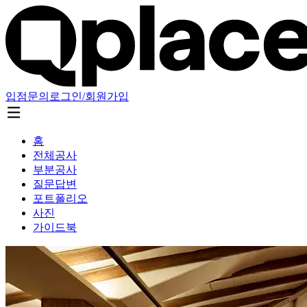
입점문의
로그인/회원가입
홈
전체공사
부분공사
질문답변
포트폴리오
사진
가이드북