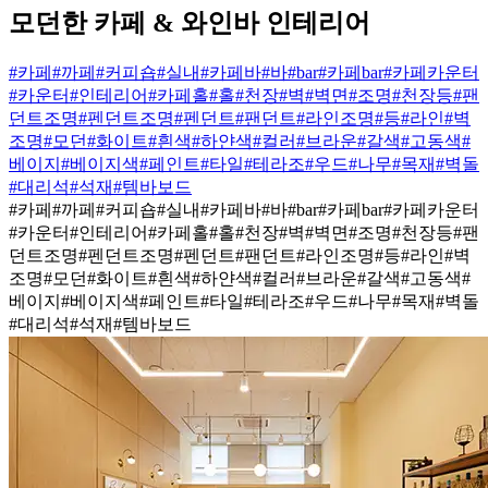
모던한 카페 & 와인바 인테리어
#카페
#까페
#커피숍
#실내
#카페바
#바
#bar
#카페bar
#카페카운터
#카운터
#인테리어
#카페홀
#홀
#천장
#벽
#벽면
#조명
#천장등
#팬
던트조명
#펜던트조명
#펜던트
#팬던트
#라인조명
#등
#라인
#벽
조명
#모던
#화이트
#흰색
#하얀색
#컬러
#브라운
#갈색
#고동색
#
베이지
#베이지색
#페인트
#타일
#테라조
#우드
#나무
#목재
#벽돌
#대리석
#석재
#템바보드
#카페
#까페
#커피숍
#실내
#카페바
#바
#bar
#카페bar
#카페카운터
#카운터
#인테리어
#카페홀
#홀
#천장
#벽
#벽면
#조명
#천장등
#팬
던트조명
#펜던트조명
#펜던트
#팬던트
#라인조명
#등
#라인
#벽
조명
#모던
#화이트
#흰색
#하얀색
#컬러
#브라운
#갈색
#고동색
#
베이지
#베이지색
#페인트
#타일
#테라조
#우드
#나무
#목재
#벽돌
#대리석
#석재
#템바보드