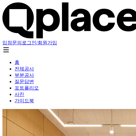
입점문의
로그인/회원가입
홈
전체공사
부분공사
질문답변
포트폴리오
사진
가이드북