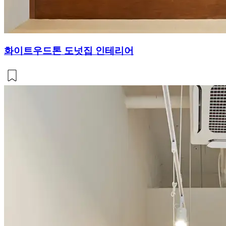
화이트우드톤 도넛집 인테리어