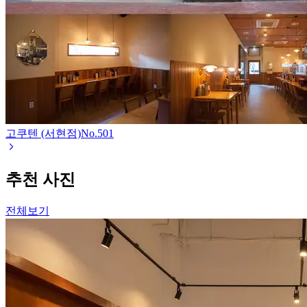
고쿠텐 (서현점)
No.
501
추천 사진
전체보기