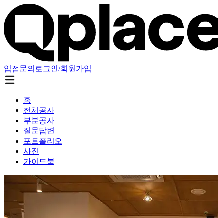
입점문의
로그인/회원가입
홈
전체공사
부분공사
질문답변
포트폴리오
사진
가이드북