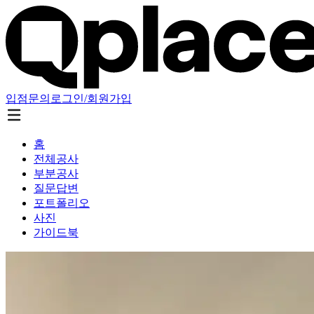
입점문의
로그인/회원가입
홈
전체공사
부분공사
질문답변
포트폴리오
사진
가이드북