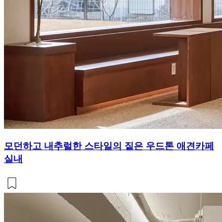
모던하고 내추럴한 스타일의 짙은 우드톤 애견카페
실내