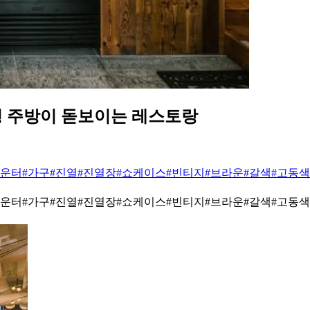
형 주방이 돋보이는 레스토랑
카운터
#가구
#진열
#진열장
#쇼케이스
#빈티지
#브라운
#갈색
#고동색
카운터
#가구
#진열
#진열장
#쇼케이스
#빈티지
#브라운
#갈색
#고동색