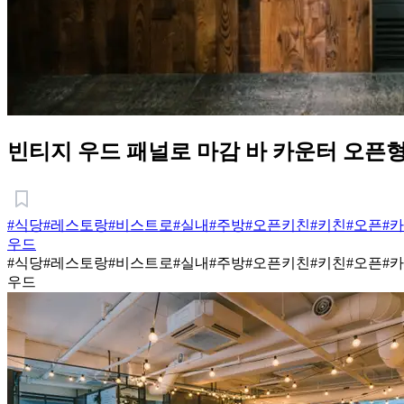
빈티지 우드 패널로 마감 바 카운터 오픈
#식당
#레스토랑
#비스트로
#실내
#주방
#오픈키친
#키친
#오픈
#
우드
#식당
#레스토랑
#비스트로
#실내
#주방
#오픈키친
#키친
#오픈
#
우드