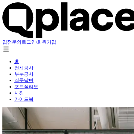
입점문의
로그인/회원가입
홈
전체공사
부분공사
질문답변
포트폴리오
사진
가이드북