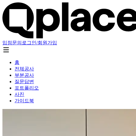
입점문의
로그인/회원가입
홈
전체공사
부분공사
질문답변
포트폴리오
사진
가이드북