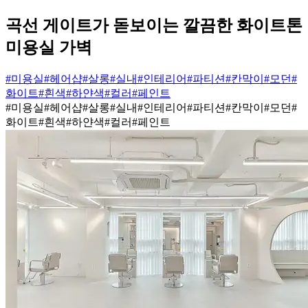
곡선 게이트가 돋보이는 깔끔한 화이트톤
미용실 가벽
#미용실
#헤어샵
#살롱
#실내
#인테리어
#파티션
#칸막이
#모던
#
화이트
#흰색
#하얀색
#컬러
#페인트
#미용실
#헤어샵
#살롱
#실내
#인테리어
#파티션
#칸막이
#모던
#
화이트
#흰색
#하얀색
#컬러
#페인트