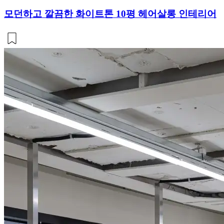
모던하고 깔끔한 화이트톤 10평 헤어살롱 인테리어