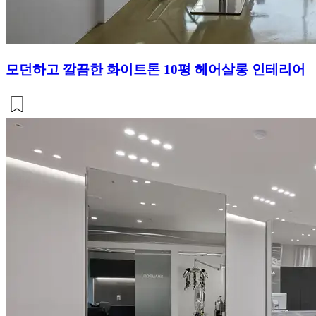
모던하고 깔끔한 화이트톤 10평 헤어살롱 인테리어