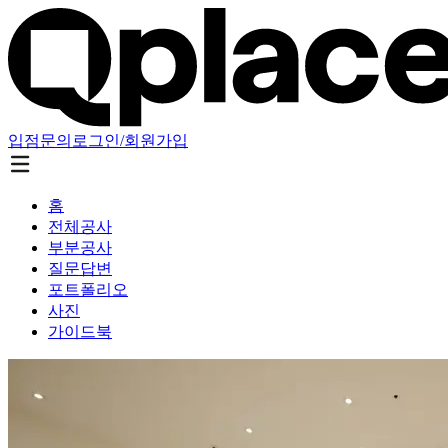
입점문의
로그인/회원가입
홈
전체공사
부분공사
질문답변
포트폴리오
사진
가이드북