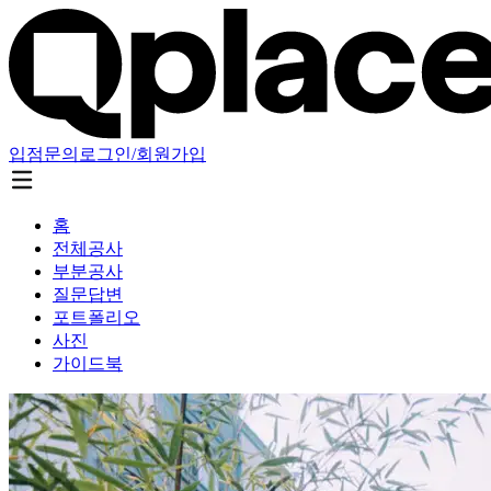
입점문의
로그인/회원가입
홈
전체공사
부분공사
질문답변
포트폴리오
사진
가이드북