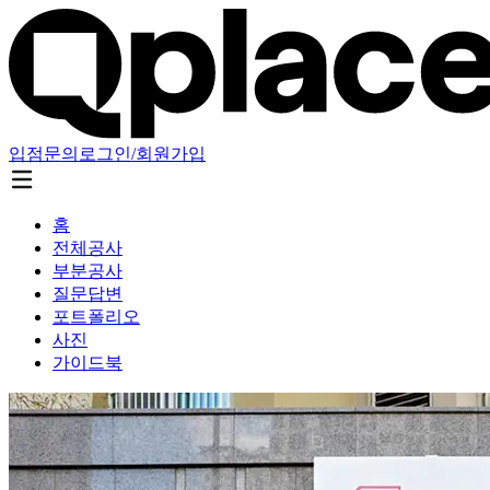
입점문의
로그인/회원가입
홈
전체공사
부분공사
질문답변
포트폴리오
사진
가이드북