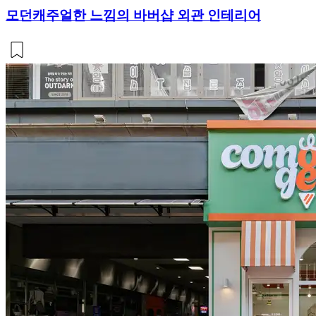
모던캐주얼한 느낌의 바버샵 외관 인테리어