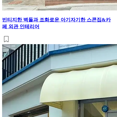
빈티지한 벽돌과 조화로운 아기자기한 스콘집&카
페 외관 인테리어