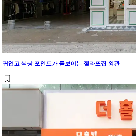
귀엽고 색상 포인트가 돋보이는 젤라또집 외관