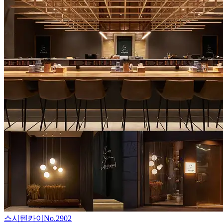
스시텐카이
No.
2902