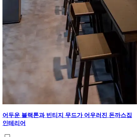
어두운 블랙톤과 빈티지 무드가 어우러진 돈까스집
인테리어