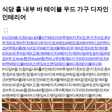
식당 홀 내부 바 테이블 우드 가구 디자인
인테리어
#식당
#음식점
#실내
#홀
#인테리어
#주방
#키친
#오픈키친
#오픈
#
천장
#조명
#천장등
#다운라이트
#매입
#매입등
#등
#앤티크
#엔티
크
#앤틱
#클래식
#모던
#페인트
#블랙
#검은색
#검정
#검정색
#컬
러
#브라운
#갈색
#고동색
#베이지
#베이지색
#타일
#데코타일
#데
코
#우드
#osb합판
#osb
#합판
#나무
#목재
#가구
#의자
#바텐의자
#
바텐
#테이블
#바
#스탠딩
#스탠딩테이블
#다찌테이블
#다찌
#식당
#음식점
#실내
#홀
#인테리어
#주방
#키친
#오픈키친
#오픈
#
천장
#조명
#천장등
#다운라이트
#매입
#매입등
#등
#앤티크
#엔티
크
#앤틱
#클래식
#모던
#페인트
#블랙
#검은색
#검정
#검정색
#컬
러
#브라운
#갈색
#고동색
#베이지
#베이지색
#타일
#데코타일
#데
코
#우드
#osb합판
#osb
#합판
#나무
#목재
#가구
#의자
#바텐의자
#
바텐
#테이블
#바
#스탠딩
#스탠딩테이블
#다찌테이블
#다찌