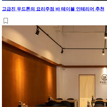
고급진 우드톤의 요리주점 바 테이블 인테리어 추천