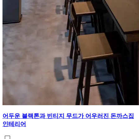
어두운 블랙톤과 빈티지 무드가 어우러진 돈까스집
인테리어