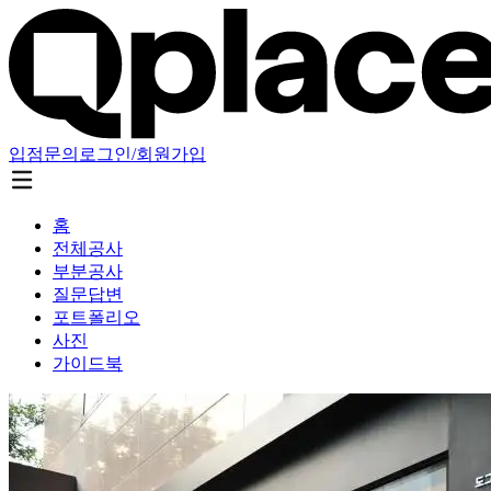
입점문의
로그인/회원가입
홈
전체공사
부분공사
질문답변
포트폴리오
사진
가이드북