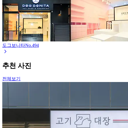
도그보니타
No.
494
추천 사진
전체보기