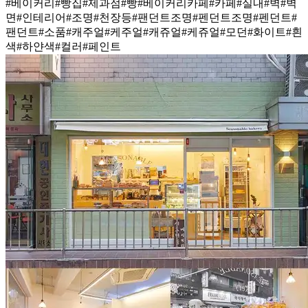
#베이커리
#빵집
#제과점
#빵
#베이커리카페
#카페
#실내
#벽
#벽
면
#인테리어
#조명
#천장등
#팬던트조명
#펜던트조명
#펜던트
#
팬던트
#소품
#캐주얼
#케주얼
#캐쥬얼
#케쥬얼
#모던
#화이트
#흰
색
#하얀색
#컬러
#페인트