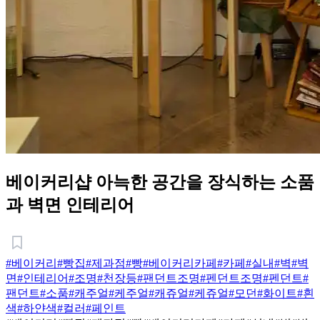
베이커리샵 아늑한 공간을 장식하는 소품
과 벽면 인테리어
#베이커리
#빵집
#제과점
#빵
#베이커리카페
#카페
#실내
#벽
#벽
면
#인테리어
#조명
#천장등
#팬던트조명
#펜던트조명
#펜던트
#
팬던트
#소품
#캐주얼
#케주얼
#캐쥬얼
#케쥬얼
#모던
#화이트
#흰
색
#하얀색
#컬러
#페인트