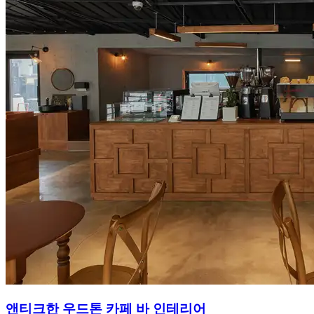
앤티크한 우드톤 카페 바 인테리어