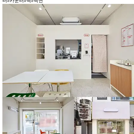
터
#카운터
#벽
#벽면