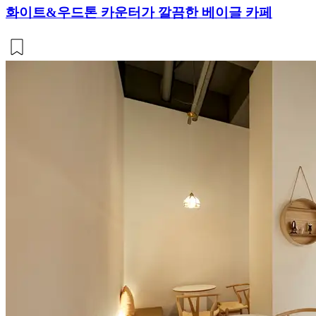
화이트&우드톤 카운터가 깔끔한 베이글 카페