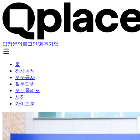
입점문의
로그인/회원가입
홈
전체공사
부분공사
질문답변
포트폴리오
사진
가이드북