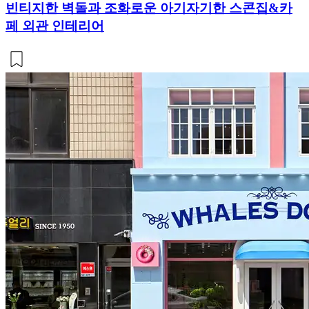
빈티지한 벽돌과 조화로운 아기자기한 스콘집&카
페 외관 인테리어