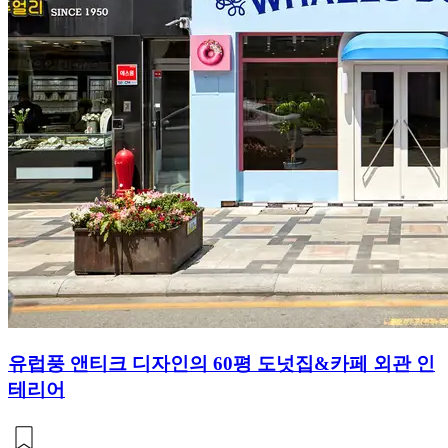
유럽풍 앤티크 디자인의 60평 도넛집&카페 외관 인
테리어