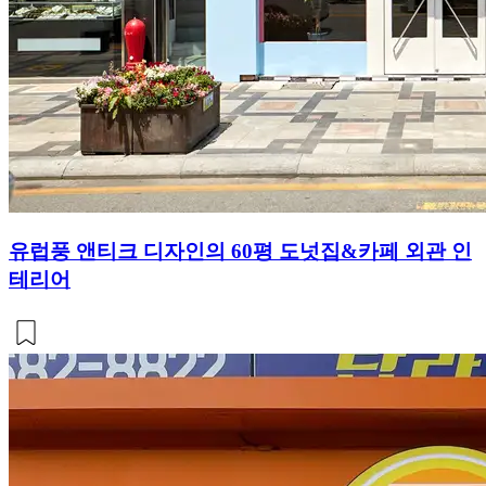
유럽풍 앤티크 디자인의 60평 도넛집&카페 외관 인
테리어