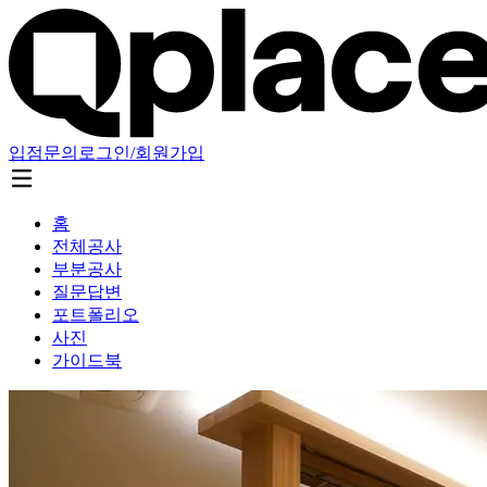
입점문의
로그인/회원가입
홈
전체공사
부분공사
질문답변
포트폴리오
사진
가이드북