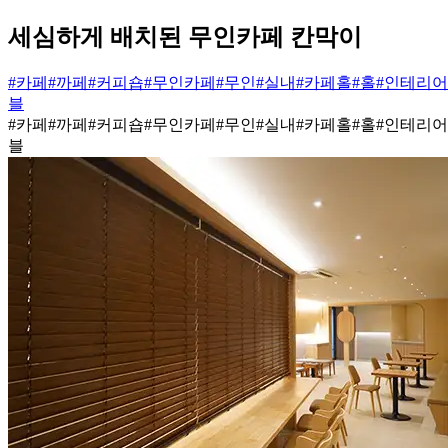
세심하게 배치된 무인카페 칸막이
#카페
#까페
#커피숍
#무인카페
#무인
#실내
#카페홀
#홀
#인테리어
블
#카페
#까페
#커피숍
#무인카페
#무인
#실내
#카페홀
#홀
#인테리어
블