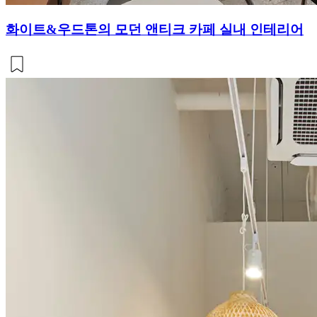
화이트&우드톤의 모던 앤티크 카페 실내 인테리어