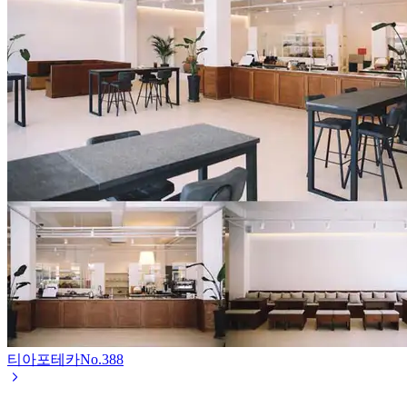
티아포테카
No.
388