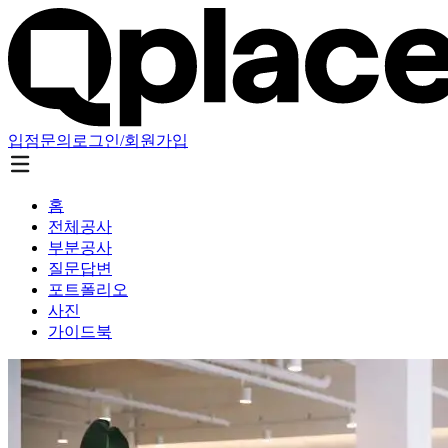
입점문의
로그인/회원가입
홈
전체공사
부분공사
질문답변
포트폴리오
사진
가이드북