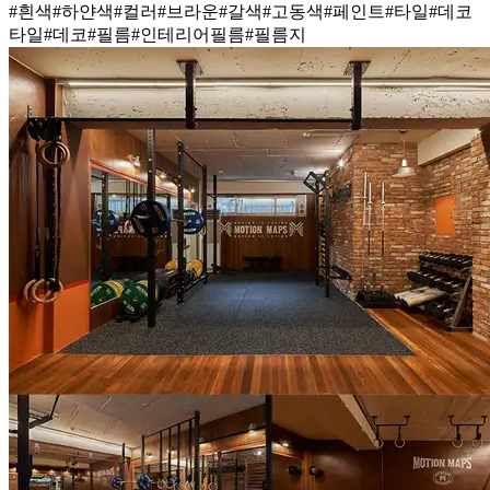
#흰색
#하얀색
#컬러
#브라운
#갈색
#고동색
#페인트
#타일
#데코
타일
#데코
#필름
#인테리어필름
#필름지