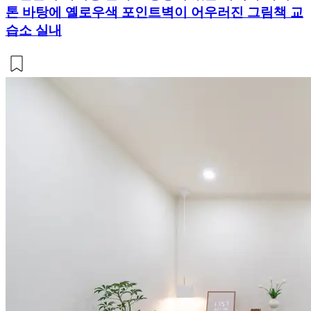
톤 바탕에 옐로우색 포인트벽이 어우러진 그림책 교
습소 실내