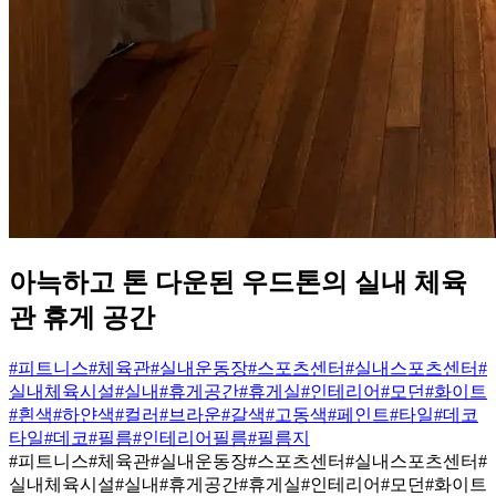
아늑하고 톤 다운된 우드톤의 실내 체육
관 휴게 공간
#피트니스
#체육관
#실내운동장
#스포츠센터
#실내스포츠센터
#
실내체육시설
#실내
#휴게공간
#휴게실
#인테리어
#모던
#화이트
#흰색
#하얀색
#컬러
#브라운
#갈색
#고동색
#페인트
#타일
#데코
타일
#데코
#필름
#인테리어필름
#필름지
#피트니스
#체육관
#실내운동장
#스포츠센터
#실내스포츠센터
#
실내체육시설
#실내
#휴게공간
#휴게실
#인테리어
#모던
#화이트