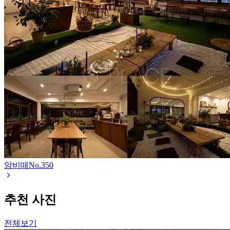
앙비떼
No.
350
추천 사진
전체보기