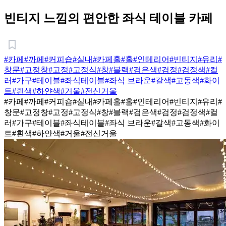
빈티지 느낌의 편안한 좌식 테이블 카페
#카페
#까페
#커피숍
#실내
#카페홀
#홀
#인테리어
#빈티지
#유리
#
창문
#고정창
#고정
#고정식
#창
#블랙
#검은색
#검정
#검정색
#컬
러
#가구
#테이블
#좌식테이블
#좌식 브라운
#갈색
#고동색
#화이
트
#흰색
#하얀색
#거울
#전신거울
#카페
#까페
#커피숍
#실내
#카페홀
#홀
#인테리어
#빈티지
#유리
#
창문
#고정창
#고정
#고정식
#창
#블랙
#검은색
#검정
#검정색
#컬
러
#가구
#테이블
#좌식테이블
#좌식 브라운
#갈색
#고동색
#화이
트
#흰색
#하얀색
#거울
#전신거울