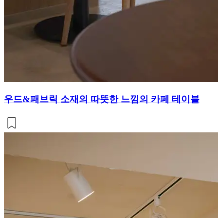
우드&패브릭 소재의 따뜻한 느낌의 카페 테이블