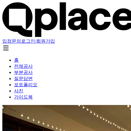
입점문의
로그인/회원가입
홈
전체공사
부분공사
질문답변
포트폴리오
사진
가이드북