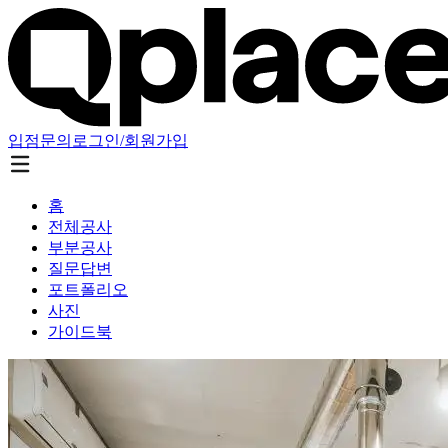
입점문의
로그인/회원가입
홈
전체공사
부분공사
질문답변
포트폴리오
사진
가이드북