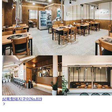
삼목항돼지구이
No.
819