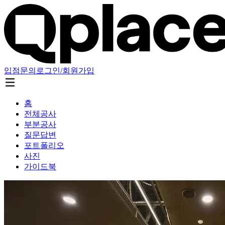
입점문의
로그인/회원가입
홈
전체공사
부분공사
질문답변
포트폴리오
사진
가이드북