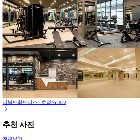
더볼트휘트니스 1호점
No.
822
추천 사진
전체보기