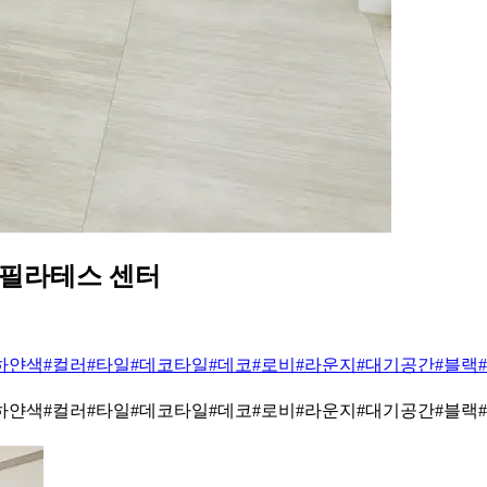
 필라테스 센터
하얀색
#컬러
#타일
#데코타일
#데코
#로비
#라운지
#대기공간
#블랙
하얀색
#컬러
#타일
#데코타일
#데코
#로비
#라운지
#대기공간
#블랙