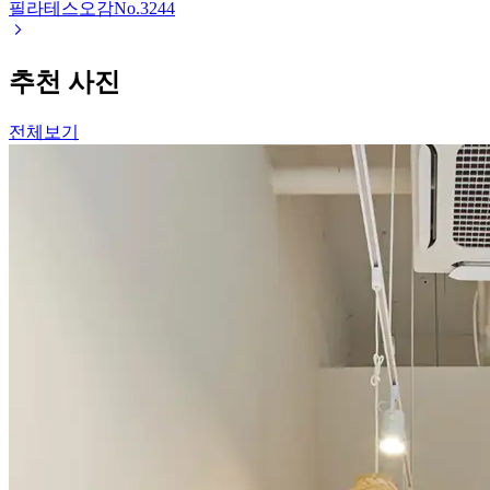
필라테스오감
No.
3244
추천 사진
전체보기