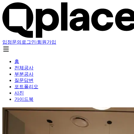
입점문의
로그인/회원가입
홈
전체공사
부분공사
질문답변
포트폴리오
사진
가이드북