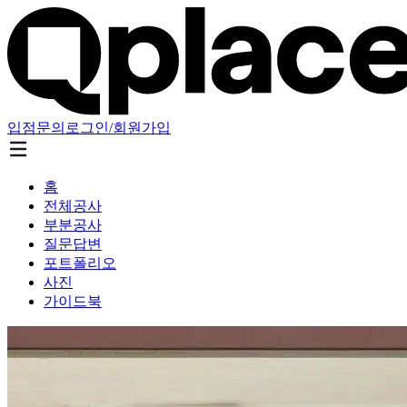
입점문의
로그인/회원가입
홈
전체공사
부분공사
질문답변
포트폴리오
사진
가이드북