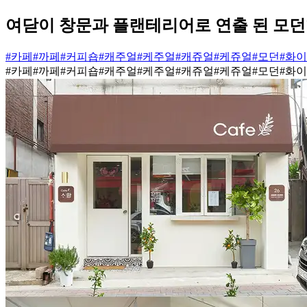
여닫이 창문과 플랜테리어로 연출 된 모던
#카페
#까페
#커피숍
#캐주얼
#케주얼
#캐쥬얼
#케쥬얼
#모던
#화
#카페
#까페
#커피숍
#캐주얼
#케주얼
#캐쥬얼
#케쥬얼
#모던
#화