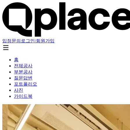
입점문의
로그인/회원가입
홈
전체공사
부분공사
질문답변
포트폴리오
사진
가이드북