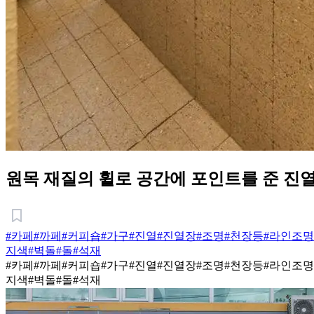
원목 재질의 휠로 공간에 포인트를 준 진
#카페
#까페
#커피숍
#가구
#진열
#진열장
#조명
#천장등
#라인조명
지색
#벽돌
#돌
#석재
#카페
#까페
#커피숍
#가구
#진열
#진열장
#조명
#천장등
#라인조명
지색
#벽돌
#돌
#석재