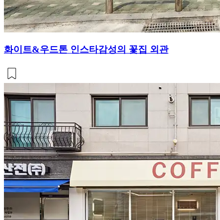
화이트&우드톤 인스타감성의 꽃집 외관