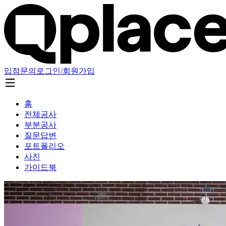
입점문의
로그인/회원가입
홈
전체공사
부분공사
질문답변
포트폴리오
사진
가이드북