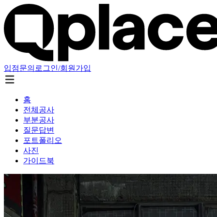
입점문의
로그인/회원가입
홈
전체공사
부분공사
질문답변
포트폴리오
사진
가이드북