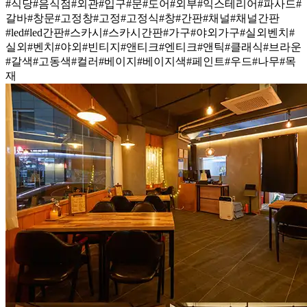
#식당
#음식점
#외관
#입구
#문
#도어
#외부
#익스테리어
#파사드
#
갈바
#창문
#고정창
#고정
#고정식
#창
#간판
#채널
#채널간판
#led
#led간판
#스카시
#스카시간판
#가구
#야외가구
#실외벤치
#
실외
#벤치
#야외
#빈티지
#앤티크
#엔티크
#앤틱
#클래식
#브라운
#갈색
#고동색
#컬러
#베이지
#베이지색
#페인트
#우드
#나무
#목
재