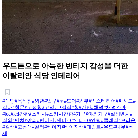
우드톤으로 아늑한 빈티지 감성을 더한
이탈리안 식당 인테리어
#식당
#음식점
#외관
#입구
#문
#도어
#외부
#익스테리어
#파사드
#
갈바
#창문
#고정창
#고정
#고정식
#창
#간판
#채널
#채널간판
#led
#led간판
#스카시
#스카시간판
#가구
#야외가구
#실외벤치
#
실외
#벤치
#야외
#빈티지
#앤티크
#엔티크
#앤틱
#클래식
#브라운
#갈색
#고동색
#컬러
#베이지
#베이지색
#페인트
#우드
#나무
#목
재