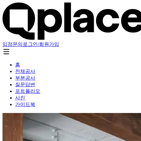
입점문의
로그인/회원가입
홈
전체공사
부분공사
질문답변
포트폴리오
사진
가이드북