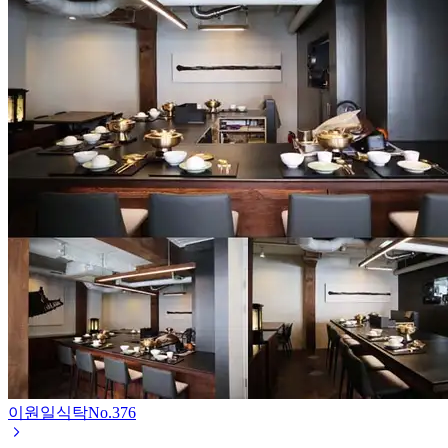
이원일식탁
No.
376