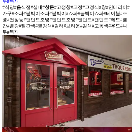
무
#목재
#식당
#음식점
#실내
#창문
#고정창
#고정
#고정식
#창
#인테리어
#
가구
#소파
#붙박이소파
#붙박이
#쇼파
#붙박이쇼파
#테이블
#조
명
#천장등
#팬던트조명
#펜던트조명
#펜던트
#팬던트
#레드
#빨
간
#빨강
#빨간색
#빨강색
#컬러
#브라운
#갈색
#고동색
#우드
#나
무
#목재