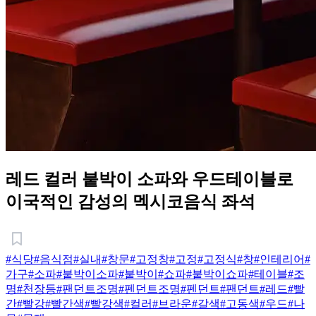
레드 컬러 붙박이 소파와 우드테이블로
이국적인 감성의 멕시코음식 좌석
#식당
#음식점
#실내
#창문
#고정창
#고정
#고정식
#창
#인테리어
#
가구
#소파
#붙박이소파
#붙박이
#쇼파
#붙박이쇼파
#테이블
#조
명
#천장등
#팬던트조명
#펜던트조명
#펜던트
#팬던트
#레드
#빨
간
#빨강
#빨간색
#빨강색
#컬러
#브라운
#갈색
#고동색
#우드
#나