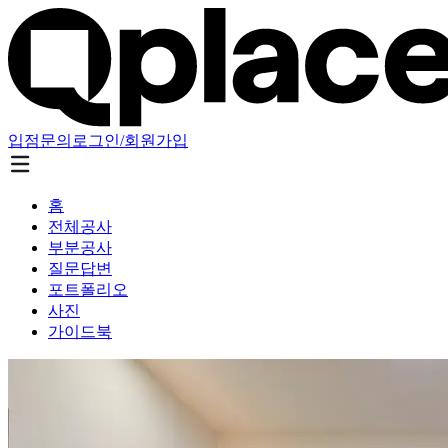
입점문의
로그인/회원가입
홈
전체공사
부분공사
질문답변
포트폴리오
사진
가이드북