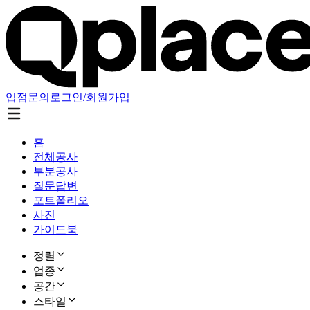
입점문의
로그인/회원가입
홈
전체공사
부분공사
질문답변
포트폴리오
사진
가이드북
정렬
업종
공간
스타일