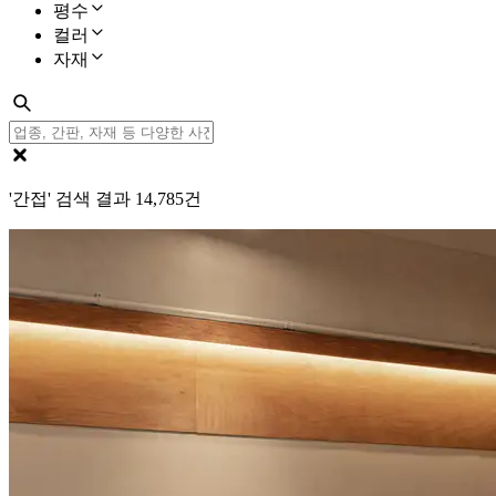
평수
컬러
자재
'간접' 검색 결과
14,785
건