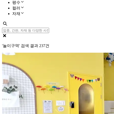
평수
컬러
자재
'놀이구역' 검색 결과
237
건