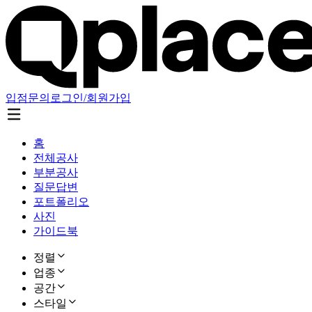
입점문의
로그인/회원가입
홈
전체공사
부분공사
질문답변
포트폴리오
사진
가이드북
정렬
업종
공간
스타일