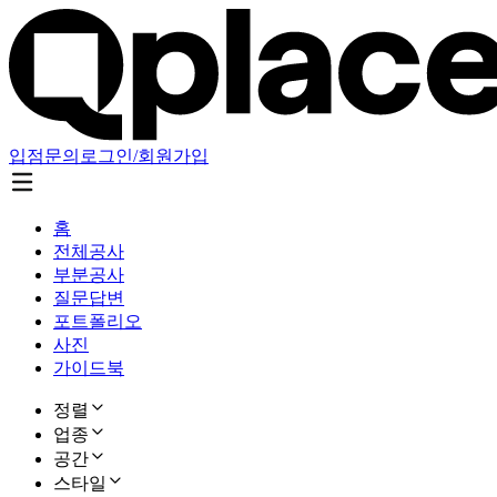
입점문의
로그인/회원가입
홈
전체공사
부분공사
질문답변
포트폴리오
사진
가이드북
정렬
업종
공간
스타일