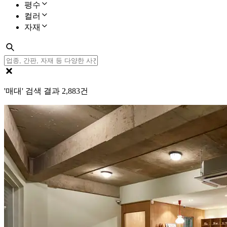
평수
컬러
자재
'매대' 검색 결과
2,883
건