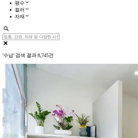
평수
컬러
자재
'수납' 검색 결과
8,745
건