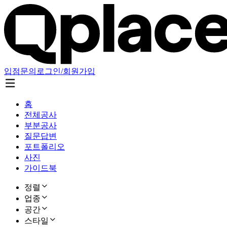
입점문의
로그인/회원가입
홈
전체공사
부분공사
질문답변
포트폴리오
사진
가이드북
정렬
업종
공간
스타일