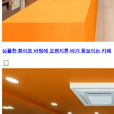
심플한 화이트 바탕에 오렌지톤 바가 돋보이는 카페