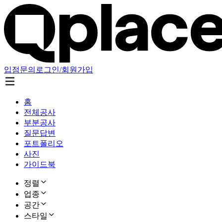
입점문의
로그인/회원가입
홈
전체공사
부분공사
질문답변
포트폴리오
사진
가이드북
정렬
업종
공간
스타일