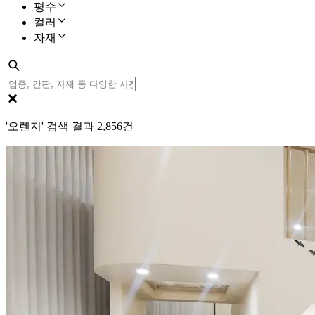
평수
컬러
자재
'오렌지' 검색 결과
2,856
건