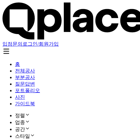
입점문의
로그인/회원가입
홈
전체공사
부분공사
질문답변
포트폴리오
사진
가이드북
정렬
업종
공간
스타일