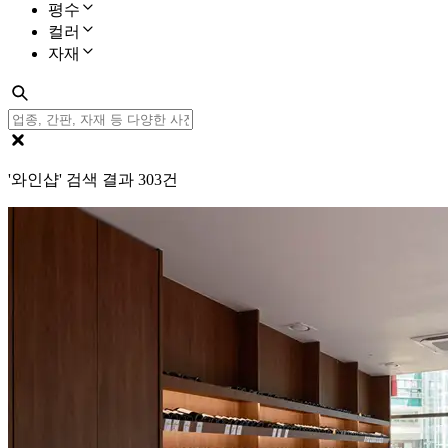
평수
컬러
자재
'와인샵' 검색 결과
303
건