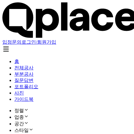
입점문의
로그인/회원가입
홈
전체공사
부분공사
질문답변
포트폴리오
사진
가이드북
정렬
업종
공간
스타일