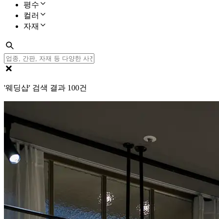
평수
컬러
자재
'웨딩샵' 검색 결과
100
건