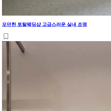
모던한 토탈웨딩샵 고급스러운 실내 조명