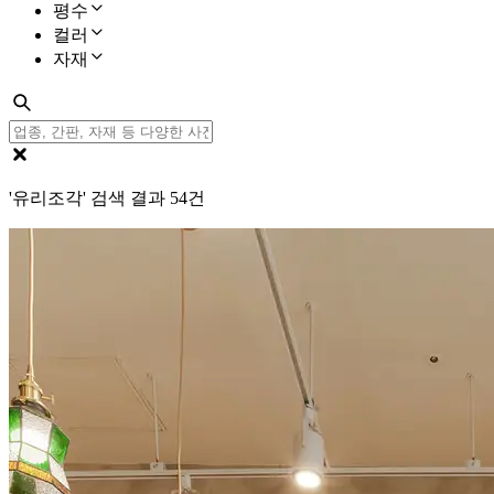
평수
컬러
자재
'유리조각' 검색 결과
54
건