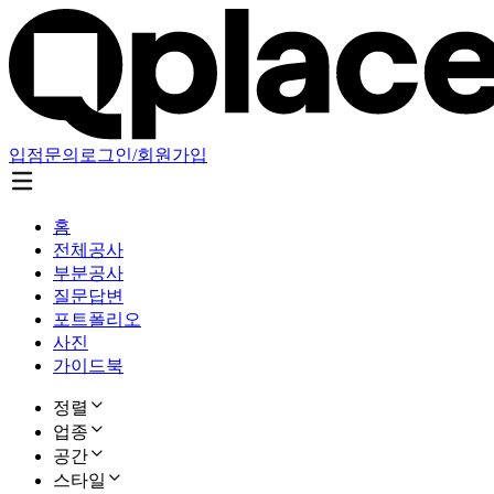
입점문의
로그인/회원가입
홈
전체공사
부분공사
질문답변
포트폴리오
사진
가이드북
정렬
업종
공간
스타일