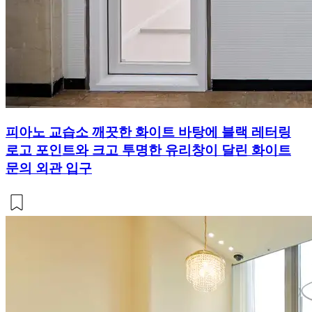
피아노 교습소 깨끗한 화이트 바탕에 블랙 레터링
로고 포인트와 크고 투명한 유리창이 달린 화이트
문의 외관 입구