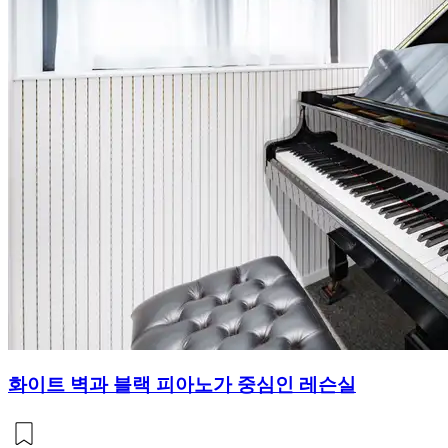
화이트 벽과 블랙 피아노가 중심인 레슨실