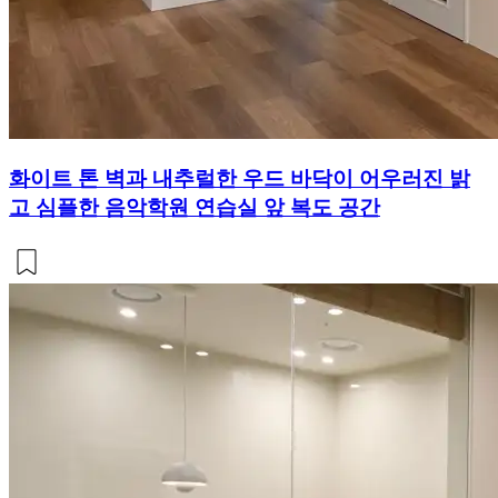
화이트 톤 벽과 내추럴한 우드 바닥이 어우러진 밝
고 심플한 음악학원 연습실 앞 복도 공간