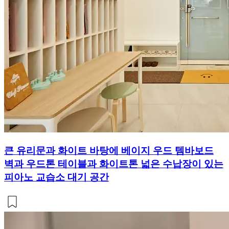
큰 유리문과 화이트 바탕에 베이지 우드 템바보드
벽과 우드톤 테이블과 화이트톤 넓은 수납장이 있는
피아노 교습소 대기 공간