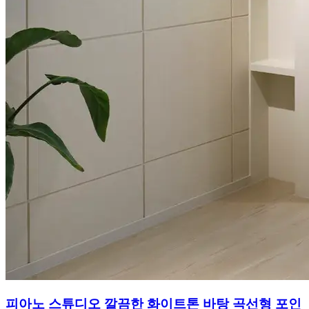
피아노 스튜디오 깔끔한 화이트톤 바탕 곡선형 포인