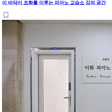
이 바닥이 조화를 이루는 피아노 교습소 강의 공간