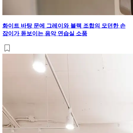
화이트 바탕 문에 그레이와 블랙 조합의 모던한 손
잡이가 돋보이는 음악 연습실 소품