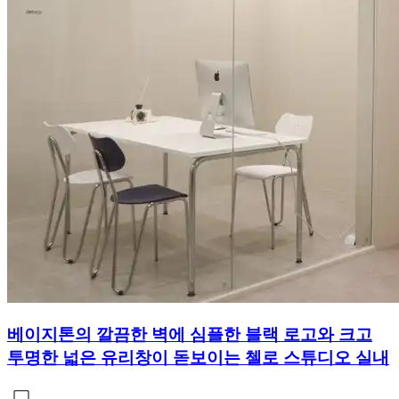
베이지톤의 깔끔한 벽에 심플한 블랙 로고와 크고
투명한 넓은 유리창이 돋보이는 첼로 스튜디오 실내