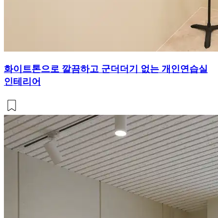
화이트톤으로 깔끔하고 군더더기 없는 개인연습실
인테리어