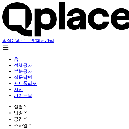
입점문의
로그인/회원가입
홈
전체공사
부분공사
질문답변
포트폴리오
사진
가이드북
정렬
업종
공간
스타일