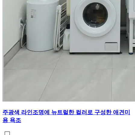
주광색 라인조명에 뉴트럴한 컬러로 구성한 애견미
용 욕조