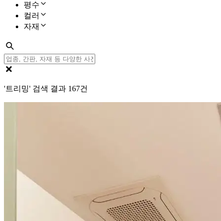
평수
컬러
자재
'트리밍' 검색 결과
167
건