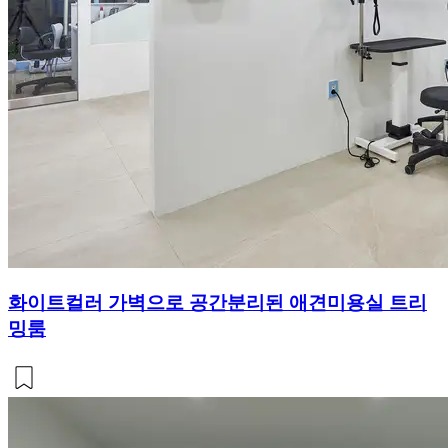
화이트컬러 가벽으로 공간분리된 애견미용실 트리
밍룸