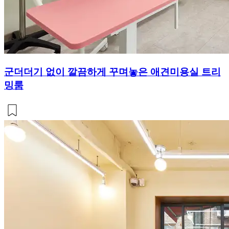
군더더기 없이 깔끔하게 꾸며놓은 애견미용실 트리
밍룸