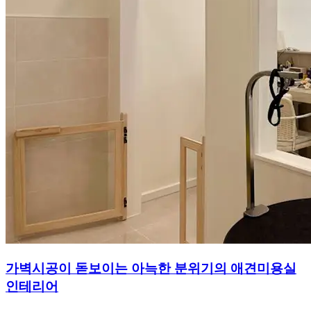
가벽시공이 돋보이는 아늑한 분위기의 애견미용실
인테리어