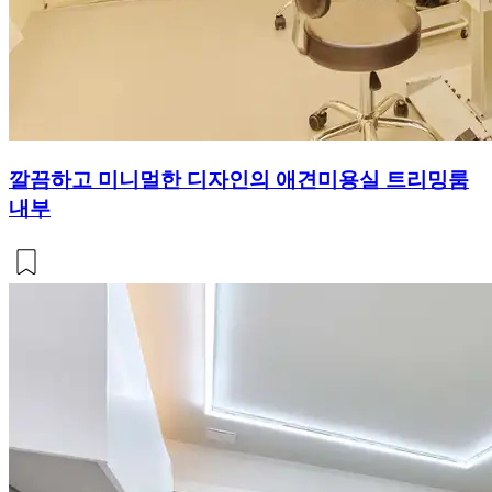
깔끔하고 미니멀한 디자인의 애견미용실 트리밍룸
내부