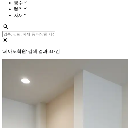
평수
컬러
자재
'피아노학원' 검색 결과
337
건