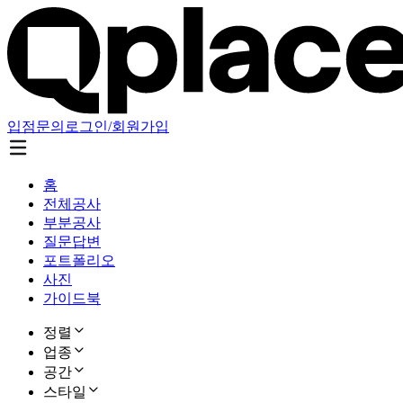
입점문의
로그인/회원가입
홈
전체공사
부분공사
질문답변
포트폴리오
사진
가이드북
정렬
업종
공간
스타일