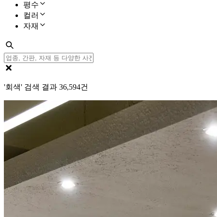
평수
컬러
자재
'회색' 검색 결과
36,594
건