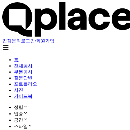
입점문의
로그인/회원가입
홈
전체공사
부분공사
질문답변
포트폴리오
사진
가이드북
정렬
업종
공간
스타일