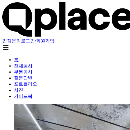
입점문의
로그인/회원가입
홈
전체공사
부분공사
질문답변
포트폴리오
사진
가이드북