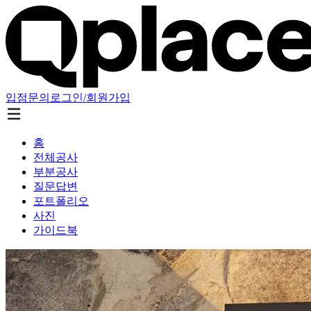
입점문의
로그인/회원가입
홈
전체공사
부분공사
질문답변
포트폴리오
사진
가이드북