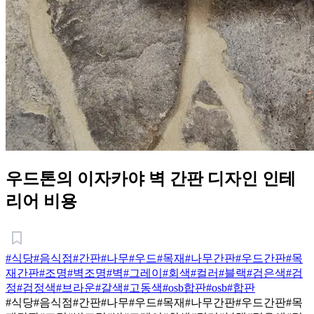
우드톤의 이자카야 벽 간판 디자인 인테
리어 비용
#식당
#음식점
#간판
#나무
#우드
#목재
#나무간판
#우드간판
#목
재간판
#조명
#벽조명
#벽
#그레이
#회색
#컬러
#블랙
#검은색
#검
정
#검정색
#브라운
#갈색
#고동색
#osb합판
#osb
#합판
#식당
#음식점
#간판
#나무
#우드
#목재
#나무간판
#우드간판
#목