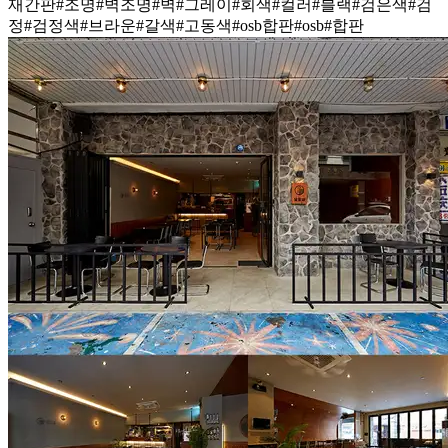
재간판
#조명
#벽조명
#벽
#그레이
#회색
#컬러
#블랙
#검은색
#검
정
#검정색
#브라운
#갈색
#고동색
#osb합판
#osb
#합판