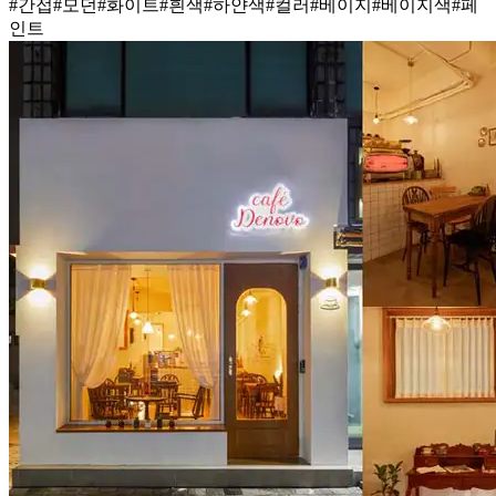
#간접
#모던
#화이트
#흰색
#하얀색
#컬러
#베이지
#베이지색
#페
인트