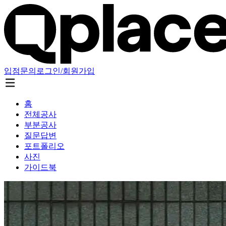
입점문의
로그인/회원가입
홈
전체공사
부분공사
질문답변
포트폴리오
사진
가이드북