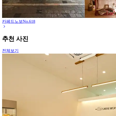
카페드노보
No.
618
추천 사진
전체보기