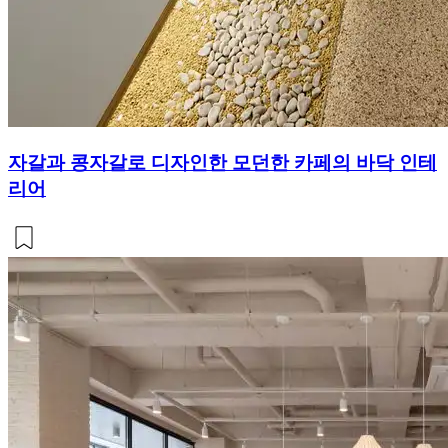
자갈과 콩자갈로 디자인한 모던한 카페의 바닥 인테
리어